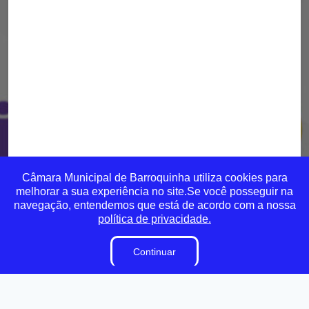
Câmara Municipal de Barroquinha utiliza cookies para
melhorar a sua experiência no site.Se você posseguir na
navegação, entendemos que está de acordo com a nossa
política de privacidade.
Continuar
Transparência
Ouvidoria
e-SIC
Mapa do Site