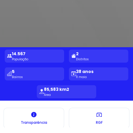
14.567
2
População
Distritos
5
38 anos
Bairros
11 maio
85,583 km2
Área
Transparência
RGF