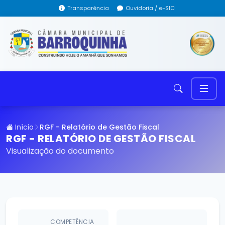
Transparência
Ouvidoria / e-SIC
Início
RGF - Relatório de Gestão Fiscal
RGF - RELATÓRIO DE GESTÃO FISCAL
Visualização do documento
COMPETÊNCIA