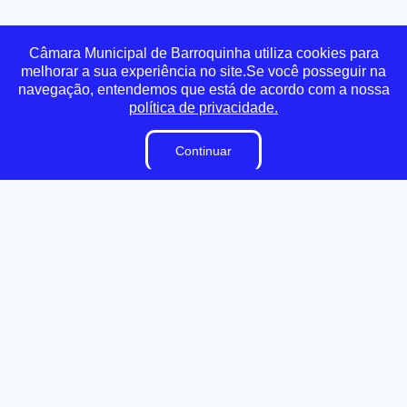
Transparência
Ouvidoria
e-SIC
Mapa do Site
Câmara Municipal de Barroquinha utiliza cookies para
melhorar a sua experiência no site.Se você posseguir na
navegação, entendemos que está de acordo com a nossa
Institucional
política de privacidade.
A Câmara
Continuar
Vereadores
Ouvidoria
E-Sic
Lei Orgânica
Regimento Interno
Dicionário Legislativo
Organização Institucional
Acesso à Informação