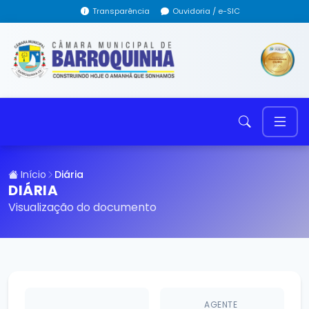
Transparência
Ouvidoria / e-SIC
Início
Diária
DIÁRIA
Visualização do documento
AGENTE