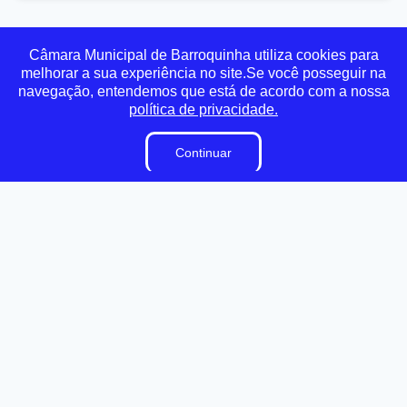
Transparência
Ouvidoria
e-SIC
Mapa do Site
Câmara Municipal de Barroquinha utiliza cookies para
melhorar a sua experiência no site.Se você posseguir na
navegação, entendemos que está de acordo com a nossa
Institucional
política de privacidade.
A Câmara
Continuar
Vereadores
Ouvidoria
E-Sic
Lei Orgânica
Regimento Interno
Dicionário Legislativo
Organização Institucional
Acesso à Informação