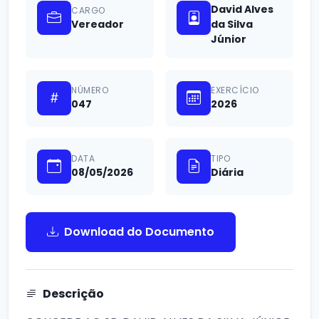
David Alves
CARGO
Vereador
da Silva
Júnior
NÚMERO
EXERCÍCIO
047
2026
DATA
TIPO
08/05/2026
Diária
Download do Documento
Descrição