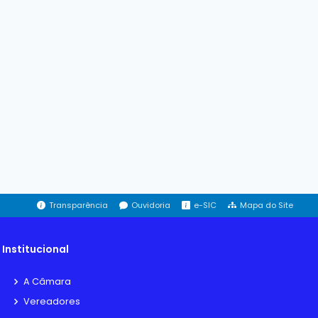
Transparência
Ouvidoria
e-SIC
Mapa do Site
Institucional
A Câmara
Vereadores