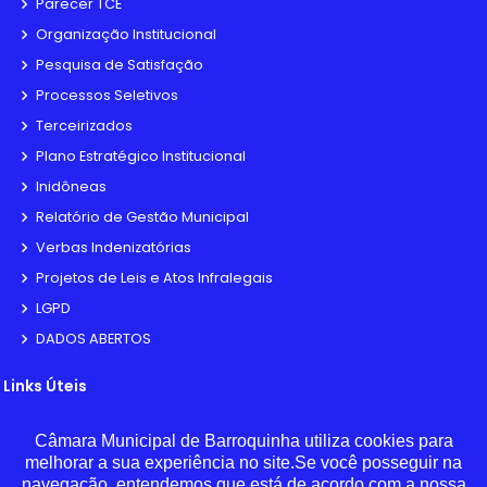
Parecer TCE
Organização Institucional
Pesquisa de Satisfação
Processos Seletivos
Terceirizados
Plano Estratégico Institucional
Inidôneas
Relatório de Gestão Municipal
Verbas Indenizatórias
Projetos de Leis e Atos Infralegais
LGPD
DADOS ABERTOS
Links Úteis
Municípios Licitações
Câmara Municipal de Barroquinha utiliza cookies para
melhorar a sua experiência no site.Se você posseguir na
TJCE
navegação, entendemos que está de acordo com a nossa