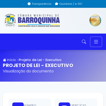
Transparência
Ouvidoria / e-SIC
Início
Projeto de Lei - Executivo
PROJETO DE LEI - EXECUTIVO
Visualização do documento
NÚMERO
EXERCÍCIO