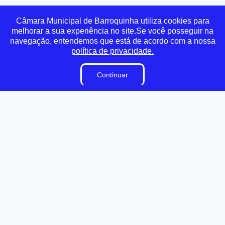
Transparência
Ouvidoria
e-SIC
Mapa do Site
Câmara Municipal de Barroquinha utiliza cookies para
melhorar a sua experiência no site.Se você posseguir na
navegação, entendemos que está de acordo com a nossa
Institucional
política de privacidade.
A Câmara
Continuar
Vereadores
Ouvidoria
E-Sic
Lei Orgânica
Regimento Interno
Dicionário Legislativo
Organização Institucional
Acesso à Informação
Licitações