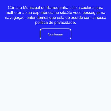
Transparência
Ouvidoria
e-SIC
Mapa do Site
Câmara Municipal de Barroquinha utiliza cookies para
melhorar a sua experiência no site.Se você posseguir na
navegação, entendemos que está de acordo com a nossa
Institucional
política de privacidade.
A Câmara
Continuar
Vereadores
Ouvidoria
E-Sic
Lei Orgânica
Regimento Interno
Dicionário Legislativo
Organização Institucional
Acesso à Informação
Licitações
Contratos na Integra