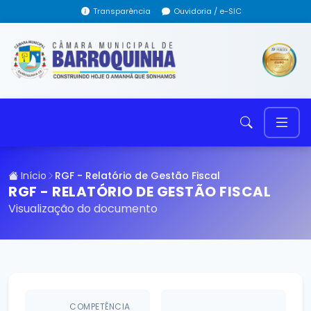
Transparência
Ouvidoria / e-SIC
Início
RGF - Relatório de Gestão Fiscal
RGF - RELATÓRIO DE GESTÃO FISCAL
Visualização do documento
COMPETÊNCIA